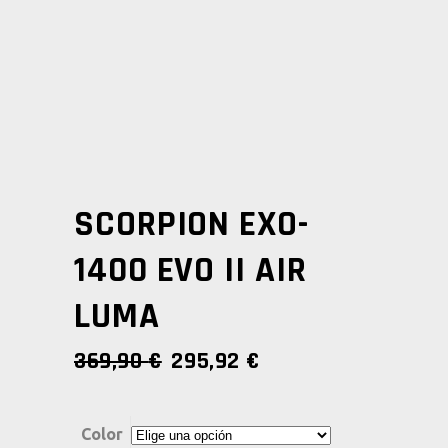
SCORPION EXO-
1400 EVO II AIR
LUMA
EL
EL
369,90
€
295,92
€
PRECIO
PRECIO
ORIGINAL
ACTUAL
ERA:
ES:
Color