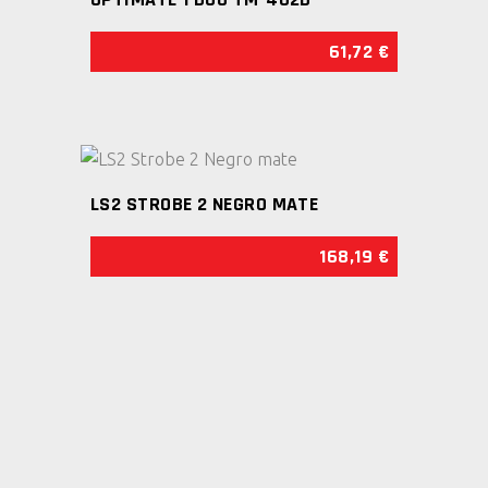
página
61,72
€
de
producto
AÑADIR AL CARRITO
LS2 STROBE 2 NEGRO MATE
168,19
€