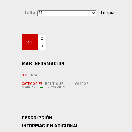
369,90 €.
295,92 €.
Talla
Limpiar
SCORPION
EXO-
1400
EVO
MÁS INFORMACIÓN
II
SKU:
N/A
AIR
CATEGORIES:
BOUTIQUE
CASCOS
LUMA
MARCAS
SCORPION
quantity
DESCRIPCIÓN
INFORMACIÓN ADICIONAL