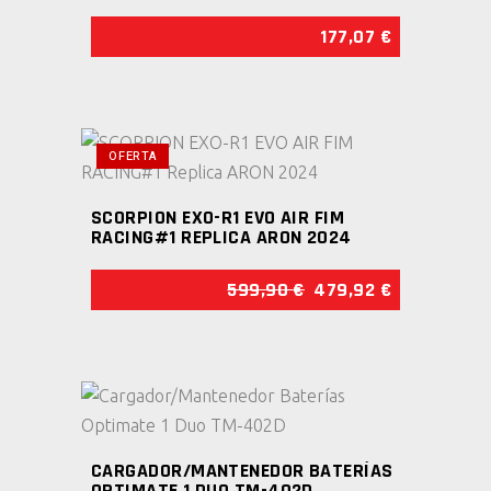
177,07
€
OFERTA
Este
SELECCIONAR
producto
OPCIONES
SCORPION EXO-R1 EVO AIR FIM
tiene
RACING#1 REPLICA ARON 2024
múltiples
variantes.
EL
EL
599,90
€
479,92
€
PRECIO
PRECIO
Las
ORIGINAL
ACTUAL
opciones
ERA:
ES:
599,90 €.
479,92 €.
se
pueden
elegir
AÑADIR AL CARRITO
en
CARGADOR/MANTENEDOR BATERÍAS
OPTIMATE 1 DUO TM-402D
la