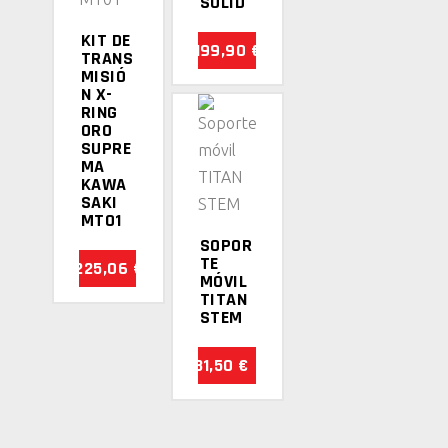
SOLID
múltiples
KIT DE
variantes.
199,90
€
TRANS
Las
MISIÓ
N X-
opciones
RING
se
ORO
AÑADIR
SUPRE
pueden
MA
AL
elegir
KAWA
CARRITO
SAKI
en
MT01
la
SOPOR
TE
página
225,06
€
MÓVIL
de
TITAN
STEM
producto
31,50
€