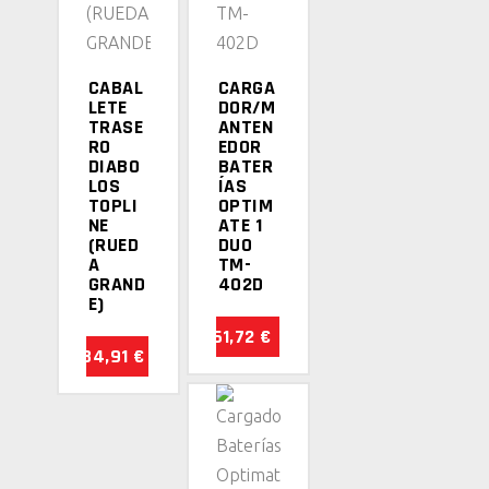
CABAL
CARGA
LETE
DOR/M
TRASE
ANTEN
RO
EDOR
DIABO
BATER
LOS
ÍAS
TOPLI
OPTIM
NE
ATE 1
(RUED
DUO
A
TM-
GRAND
402D
E)
61,72
€
84,91
€
AÑADIR
AL