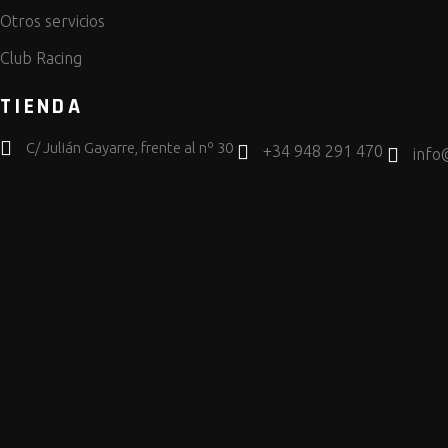
Otros servicios
Club Racing
TIENDA
C/ Julián Gayarre, frente al nº 30
+34 948 291 470
info