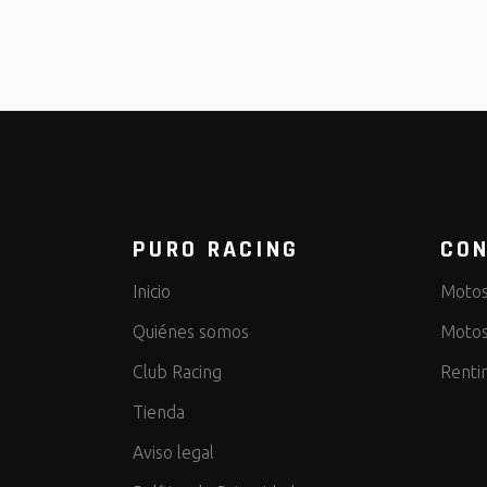
PURO RACING
CON
Inicio
Motos
Quiénes somos
Motos
Club Racing
Renti
Tienda
Aviso legal