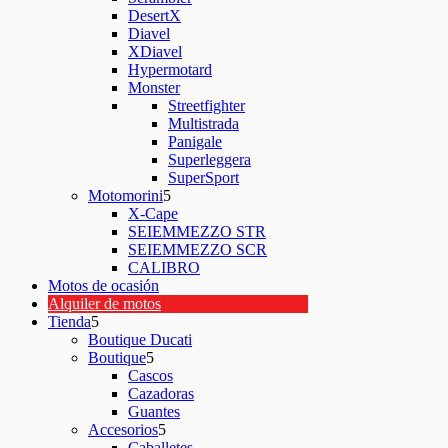
DesertX
Diavel
XDiavel
Hypermotard
Monster
Streetfighter
Multistrada
Panigale
Superleggera
SuperSport
Motomorini
X-Cape
SEIEMMEZZO STR
SEIEMMEZZO SCR
CALIBRO
Motos de ocasión
Alquiler de motos
Tienda
Boutique Ducati
Boutique
Cascos
Cazadoras
Guantes
Accesorios
Caballetes