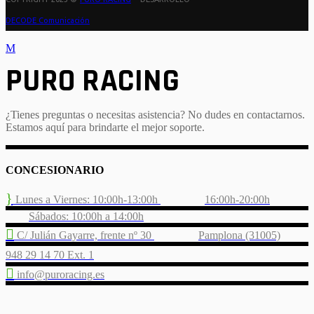
DECODE Comunicación
PURO RACING
¿Tienes preguntas o necesitas asistencia? No dudes en contactarnos.
Estamos aquí para brindarte el mejor soporte.
CONCESIONARIO
Lunes a Viernes: 10:00h-13:00h
16:00h-20:00h
Sábados: 10:00h a 14:00h
C/ Julián Gayarre, frente nº 30
Pamplona (31005)
948 29 14 70 Ext. 1
info@puroracing.es