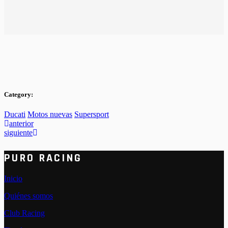
Category:
Ducati
Motos nuevas
Supersport
anterior
siguiente
PURO RACING
Inicio
Quiénes somos
Club Racing