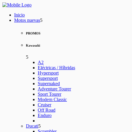
Inicio
Motos nuevas
PROMOS
Kawasaki
A2
Eléctricas / Híbridas
Hypersport
Supersport
Supernaked
Adventure Tourer
Sport Tourer
Modern Classic
Cruiser
Off Road
Enduro
Ducati
Scrambler