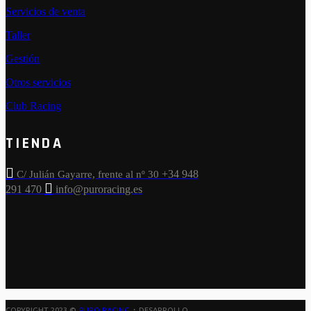
Servicios de venta
Taller
Gestión
Otros servicios
Club Racing
TIENDA
+34 948
C/ Julián Gayarre, frente al nº 30
291 470
info@puroracing.es
·
COPYRIGHT 2023 ©
PURO RACING
DESARROLLO