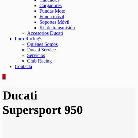
Cargadores
Fundas Moto
Funda móvil
Soportes Móvil
Kit de transmisión
Accesorios Ducati
Puro Racing
Quiénes Somos
Ducati Service
Servicios
Club Racing
Contacta
Ducati
Supersport 950