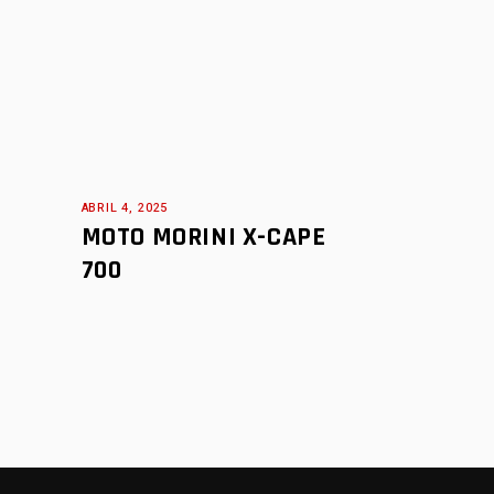
SUPERLEGGERA
MULTISTRADA
SUPERSPORT
PANIGALE
SUPERLEGGERA
SUPERSPORT
ABRIL 4, 2025
MOTO MORINI X-CAPE
700