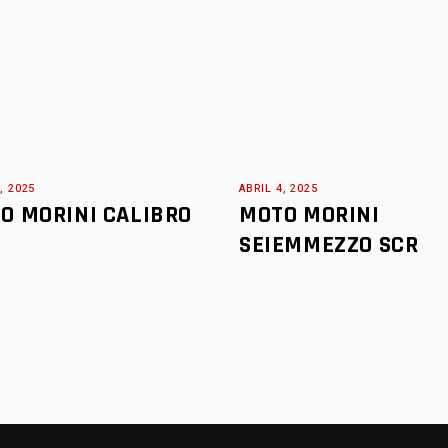
CRUISER
SPORT TOURER
OFF ROAD
MODERN CLASSIC
ENDURO
CRUISER
OFF ROAD
ENDURO
, 2025
ABRIL 4, 2025
O MORINI CALIBRO
MOTO MORINI
SEIEMMEZZO SCR